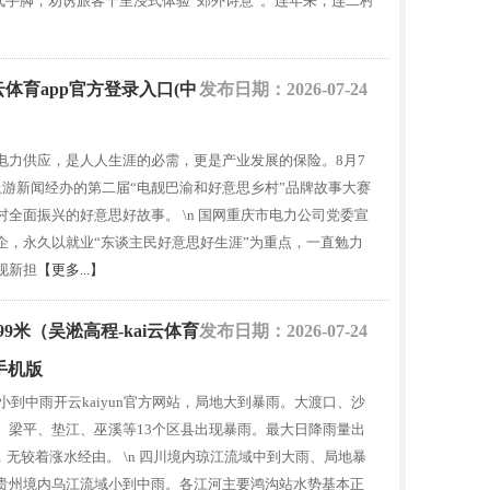
气手脚，劝诱旅客千里浸式体验“郊外诗意”。连年来，连二村
i云体育app官方登录入口(中
发布日期：2026-07-24
电力供应，是人人生涯的必需，更是产业发展的保险。8月7
游新闻经办的第二届“电靓巴渝和好意思乡村”品牌故事大赛
全面振兴的好意思好故事。 \n 国网重庆市电力公司党委宣
企，永久以就业“东谈主民好意思好生涯”为重点，一直勉力
现新担
【更多...】
99米（吴淞高程-kai云体育
发布日期：2026-07-24
/手机版
小到中雨开云kaiyun官方网站，局地大到暴雨。大渡口、沙
、梁平、垫江、巫溪等13个区县出现暴雨。最大日降雨量出
，无较着涨水经由。 \n 四川境内琼江流域中到大雨、局地暴
贵州境内乌江流域小到中雨。各江河主要鸿沟站水势基本正