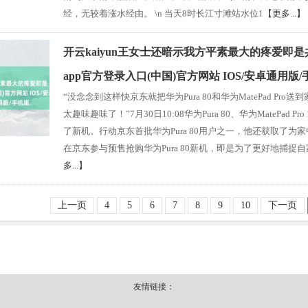
经，无较着涨水经由。 \n 当天8时长江寸滩站水位1
【更多...】
开云kaiyun王女士还暗示我方平素最大的疼爱即是
app官方登录入口(中国)官方网站 IOS/安卓通用版
“没念念到这样快京东就把华为Pura 80和华为MatePad 
太趣味趣味了！”7月30日10:08华为Pura 80、华为MatePad
了新机。行动京东首批华为Pura 80用户之一，他还获取了
在京东参与预售抢购华为Pura 80新机，即是为了更好地捕
多...】
上一页
4
5
6
7
8
9
10
下一页
友情链接：