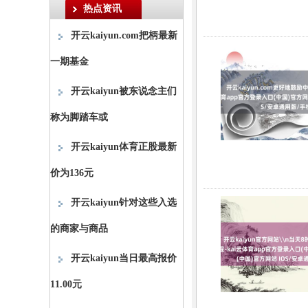
热点资讯
开云kaiyun.com把柄最新
一期基金
开云kaiyun被东说念主们
称为脚踏车或
开云kaiyun体育正股最新
价为136元
开云kaiyun针对这些入选
的商家与商品
开云kaiyun当日最高报价
11.00元