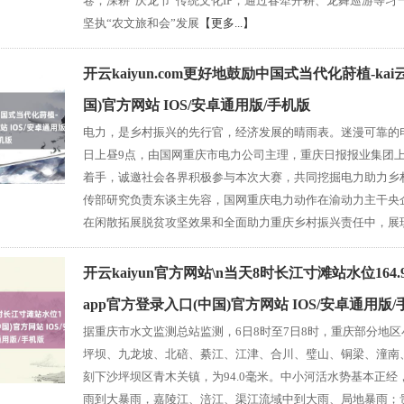
卷；深耕“庆龙节”传统文化IP，通过春犁开耕、龙舞巡游等习
坚执“农文旅和会”发展
【更多...】
开云kaiyun.com更好地鼓励中国式当代化莳植-ka
国)官方网站 IOS/安卓通用版/手机版
电力，是乡村振兴的先行官，经济发展的晴雨表。迷漫可靠的
日上昼9点，由国网重庆市电力公司主理，重庆日报报业集团上
着手，诚邀社会各界积极参与本次大赛，共同挖掘电力助力乡村
传部研究负责东谈主先容，国网重庆电力动作在渝动力主干央
在闲散拓展脱贫攻坚效果和全面助力重庆乡村振兴责任中，展
开云kaiyun官方网站\n当天8时长江寸滩站水位164.
app官方登录入口(中国)官方网站 IOS/安卓通用版
据重庆市水文监测总站监测，6日8时至7日8时，重庆部分地区
坪坝、九龙坡、北碚、綦江、江津、合川、璧山、铜梁、潼南
刻下沙坪坝区青木关镇，为94.0毫米。中小河活水势基本正经
雨到大暴雨，嘉陵江、涪江、渠江流域中到大雨、局地暴雨；