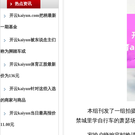
热点资讯
开云kaiyun.com把柄最新
一期基金
开云kaiyun被东说念主们
称为脚踏车或
开云kaiyun体育正股最新
价为136元
开云kaiyun针对这些入选
的商家与商品
本组刊发了一组拍摄
开云kaiyun当日最高报价
禁城里学自行车的萧瑟
11.00元