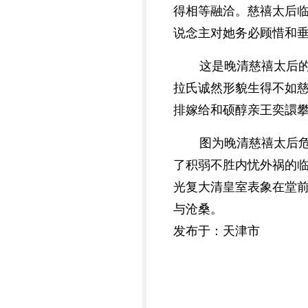
得相等融洽。慈禧太后
说念主对她务必顾惜和
这是晚清慈禧太后
拉氏诚然形貌生得不如
排嫁给和硕醇亲王奕譞
图为晚清慈禧太后
了积弱不胜内忧外祸的临
光复大清皇室表象在堂
与沧桑。
发布于：天津市