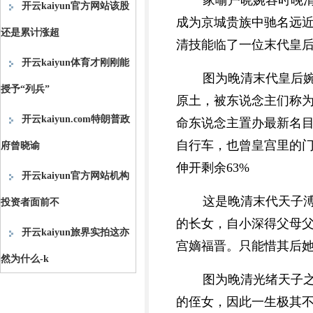
家喻户晓婉容时晚
开云kaiyun官方网站该股
成为京城贵族中驰名远
还是累计涨超
清技能临了一位末代皇
开云kaiyun体育才刚刚能
图为晚清末代皇后
授予“列兵”
原土，被东说念主们称
开云kaiyun.com特朗普政
命东说念主置办最新名
自行车，也曾皇宫里的
府曾晓谕
伸开剩余63%
开云kaiyun官方网站机构
这是晚清末代天子
投资者面前不
的长女，自小深得父母
开云kaiyun旅界实拍这亦
宫嫡福晋。只能惜其后她
然为什么-k
图为晚清光绪天子
的侄女，因此一生极其