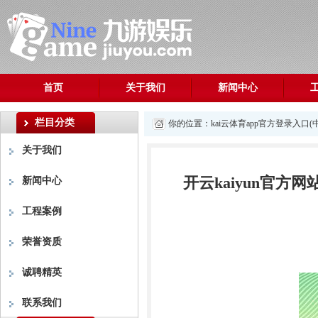
首页
关于我们
新闻中心
栏目分类
你的位置：
kai云体育app官方登录入口(
关于我们
开云kaiyun官方
新闻中心
工程案例
荣誉资质
诚聘精英
联系我们