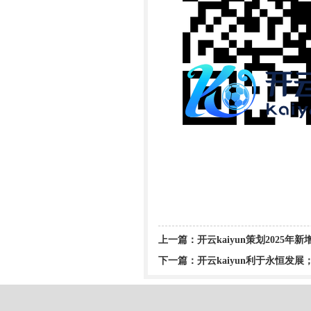
上一篇：
开云kaiyun策划2025年
下一篇：
开云kaiyun利于永恒发展