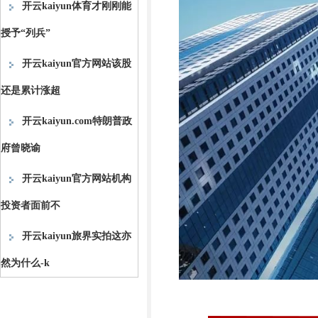
开云kaiyun体育才刚刚能
授予“列兵”
开云kaiyun官方网站该股
还是累计涨超
开云kaiyun.com特朗普政
府曾晓谕
开云kaiyun官方网站机构
投资者面前不
开云kaiyun旅界实拍这亦
然为什么-k