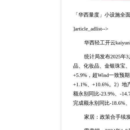
「华西量度」小设施全
]article_adlist-->
华西轻工开云kaiyu
统计局发布2025年
品、化妆品、金银珠宝、线上
+5.9%，超Wind一致
+1.1%、+10.6%
额永别同比-23.9%、-
完成额永别同比-18.6%、-8
家居：政策合手续