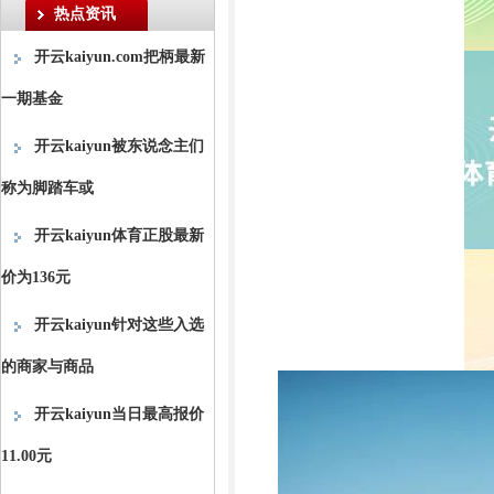
热点资讯
开云kaiyun.com把柄最新
一期基金
开云kaiyun被东说念主们
称为脚踏车或
开云kaiyun体育正股最新
价为136元
开云kaiyun针对这些入选
的商家与商品
开云kaiyun当日最高报价
11.00元