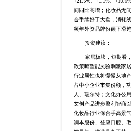
+21.5%、+1.1%、+10.
间同比高增；化妆品无间
合手续好于大盘，消耗线
频年外资品牌份额下滑
投资建议：
家居板块，短期看
政策瞻望能灵验刺激家
行业属性也将慢慢从地
占中小企业市集份额，
人、瑞尔特；文化办公
文创产品进步盈利智商以
化妆品行业保合手高景
润本股份、登康口腔、