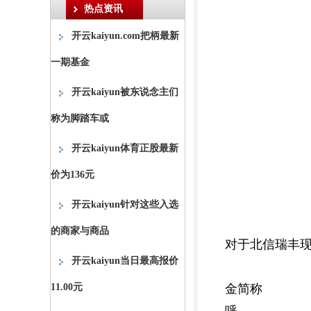
热点资讯
开云kaiyun.com把柄最新
一期基金
开云kaiyun被东说念主们
称为脚踏车或
开云kaiyun体育正股最新
价为136元
开云kaiyun针对这些入选
的商家与商品
对于北信瑞
开云kaiyun当日最高报价
公告送出日
11.00元
金简称 北