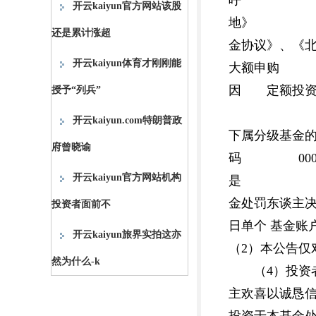
呼 北信
开云kaiyun官方网站该股
地》 等
还是累计涨超
金协议》
开云kaiyun体育才刚刚能
大额申购 
因 定额投
授予“列兵”
知足投资
开云kaiyun.com特朗普政
下属分级基金
府曾晓谕
码 00
开云kaiyun官方网站机构
是 是 购（
金处罚东谈主决
投资者面前不
日单个 基金账
开云kaiyun旅界实拍这亦
（2）本公告
然为什么-k
（4）投资者
主欢喜以诚恳