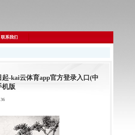
联系我们
起-kai云体育app官方登录入口(中
手机版
36