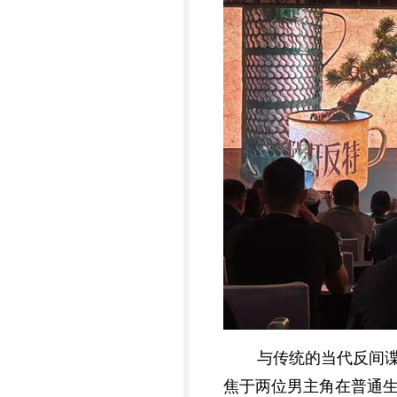
与传统的当代反间
焦于两位男主角在普通