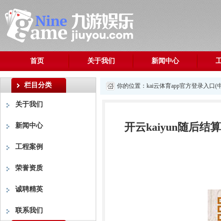
首页
关于我们
新闻中心
栏目分类
你的位置：
kai云体育app官方登录入口(
关于我们
开云kaiyun随后
新闻中心
工程案例
荣誉资质
诚聘精英
联系我们