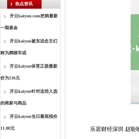
热点资讯
开云kaiyun.com把柄最新
一期基金
开云kaiyun被东说念主们
称为脚踏车或
开云kaiyun体育正股最新
价为136元
开云kaiyun针对这些入选
的商家与商品
开云kaiyun当日最高报价
11.00元
乐居财经深圳 赵盼