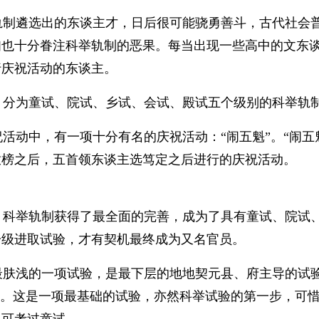
轨制遴选出的东谈主才，日后很可能骁勇善斗，古代社会
妇也十分眷注科举轨制的恶果。每当出现一些高中的文东
行庆祝活动的东谈主。
，分为童试、院试、乡试、会试、殿试五个级别的科举轨
祝活动中，有一项十分有名的庆祝活动：“闹五魁”。“闹五
放榜之后，五首领东谈主选笃定之后进行的庆祝活动。
，科举轨制获得了最全面的完善，成为了具有童试、院试
一级进取试验，才有契机最终成为又名官员。
最肤浅的一项试验，是最下层的地地契元县、府主导的试
”。这是一项最基础的试验，亦然科举试验的第一步，可