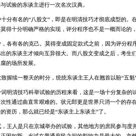
参与试验的东谈主进行一次名次汉典。
中十分有名的“八股文”，即是在明清技巧才彻底成型的。
并莫得十分明确严格的实现，评分程序也不是一概而论的
舍，各有各的克己。莫得变成固定款式之前，因为评分程
选出的东谈主才倾向互异很大。而八股文变成之后，考生
迂腐的场所发展。
大致握续一整天的时分，统统东谈主王人在翘首以盼“五魁
个词明清技巧科举试验的历程来看，这是一场十分复杂的
一次性通过曲直常艰难的。状元郎更是世界只消一个的存
的资历，那么就已经是“东谈主上东谈主”了。
试，王人是只在京城举办的试验，其他地方的庶民参与度