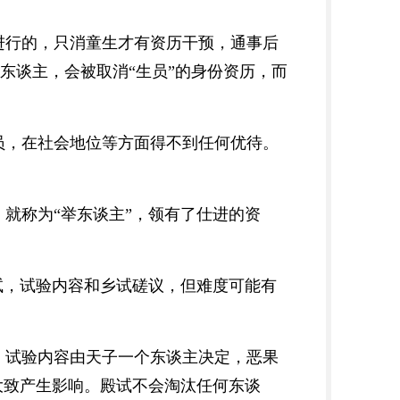
进行的，只消童生才有资历干预，通事后
的东谈主，会被取消“生员”的身份资历，而
员，在社会地位等方面得不到任何优待。
。
就称为“举东谈主”，领有了仕进的资
试，试验内容和乡试磋议，但难度可能有
，试验内容由天子一个东谈主决定，恶果
大致产生影响。殿试不会淘汰任何东谈