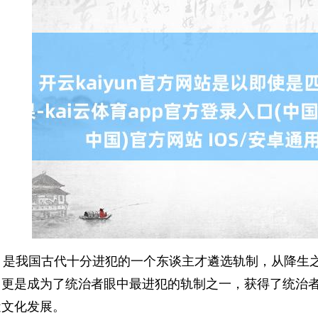
，是我国古代十分进犯的一个东谈主才遴选轨制，从降生
，更是成为了统治者眼中最进犯的轨制之一，获得了统治
近文化发展。