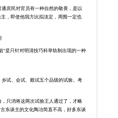
普通庶民对官员有一种自然的敬畏，是以
谈主，即使他我方比拟淡定，周围一定也
制
魁”是只针对明清技巧科举轨制出现的一种
、乡试、会试、殿试五个品级的试验。考
验，只消将这两次试验王人通过了，才略
惜古东谈主的文化陶冶简直不高，好多东谈