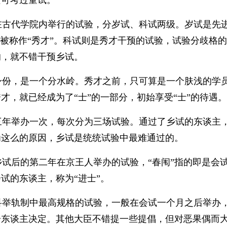
只可考过童试。
在古代学院内举行的试验，分岁试、科试两级。岁试是先
也被称作“秀才”。科试则是秀才干预的试验，试验分歧格
的，就不错干预乡试。
身份，是一个分水岭。秀才之前，只可算是一个肤浅的学
才，就已经成为了“士”的一部分，初始享受“士”的待遇
三年举办一次，每次分为三场试验。通过了乡试的东谈主，
为这么的原因，乡试是统统试验中最难通过的。
乡试后的第二年在京王人举办的试验，“春闱”指的即是会
试的东谈主，称为“进士”。
科举轨制中最高规格的试验，一般在会试一个月之后举办
一东谈主决定。其他大臣不错提一些提倡，但对恶果偶而