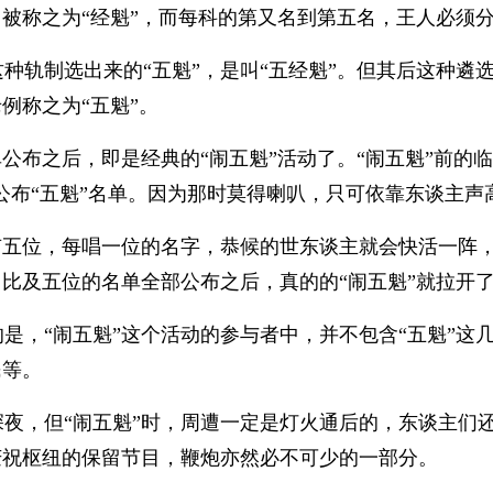
被称之为“经魁”，而每科的第又名到第五名，王人必须
这种轨制选出来的“五魁”，是叫“五经魁”。但其后这种遴
例称之为“五魁”。
单公布之后，即是经典的“闹五魁”活动了。“闹五魁”前的
公布“五魁”名单。因为那时莫得喇叭，只可依靠东谈主声
共有五位，每唱一位的名字，恭候的世东谈主就会快活一阵
比及五位的名单全部公布之后，真的的“闹五魁”就拉开
的是，“闹五魁”这个活动的参与者中，并不包含“五魁”这
民等。
深夜，但“闹五魁”时，周遭一定是灯火通后的，东谈主们
庆祝枢纽的保留节目，鞭炮亦然必不可少的一部分。